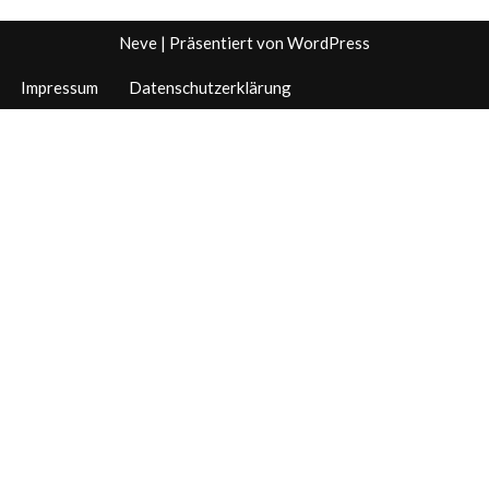
Neve
| Präsentiert von
WordPress
Impressum
Datenschutzerklärung
Wie jede andere Seite auch, verwenden wir Cookies, Google Fonts und
was zum Betreiben einer Seite so nötig ist. Wenn sie zu den ganz
wenigen zählen, die das wirklich interessiert, finden sie die Details in der
Datenschutzerklärung.
View more
Cookies settings
Accept
Datenschutz
Privacy & Cookies policy
Cookies list
Cookie name
Active
Datenschutzerklärung
Der Schutz Ihrer persönlichen Daten ist mir ein besonderes